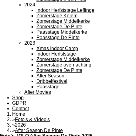
2024
Indoor Herfststage Leffinge
Zomerstage Keiem
Zomerstage Middelkerke
Zomerstage De Pinte
Paasstage Middelkerke
Paasstage De Pinte
2023
Xmas Indoor Camp
Indoor Herfststage
Zomerstage Middelkerke
Zomerstage overnachting
Zomerstage De Pinte
After Season
Dribbelfestival
Paasstage
After Movies
Shop
GDPR
Contact
Home
»
Foto's & Video's
»
2026
»
After Season De Pinte
Foto's JOLO After Season De Pinte 2026