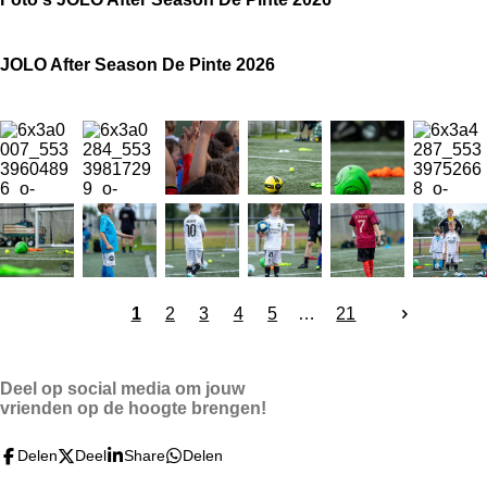
JOLO After Season De Pinte 2026
1
2
3
4
5
21
Deel op social media om jouw
vrienden op de hoogte brengen!
Delen
Deel
Share
Delen