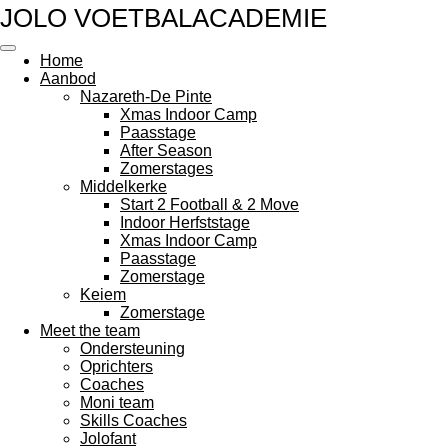
JOLO VOETBALACADEMIE
Ga
direct
naar
Home
de
Aanbod
hoofdinhoud
Nazareth-De Pinte
Xmas Indoor Camp
Paasstage
After Season
Zomerstages
Middelkerke
Start 2 Football & 2 Move
Indoor Herfststage
Xmas Indoor Camp
Paasstage
Zomerstage
Keiem
Zomerstage
Meet the team
Ondersteuning
Oprichters
Coaches
Moni team
Skills Coaches
Jolofant