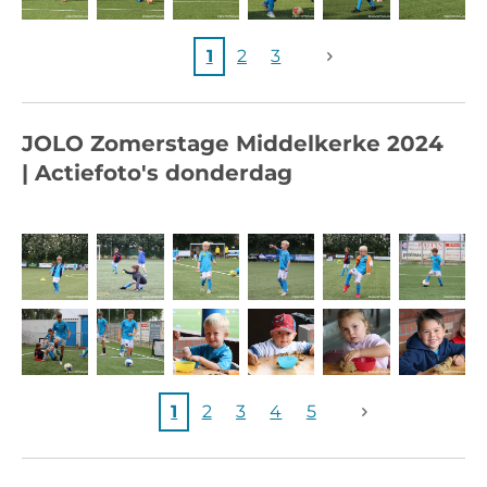
1
2
3
JOLO Zomerstage Middelkerke 2024
|
Actiefoto's donderdag
1
2
3
4
5