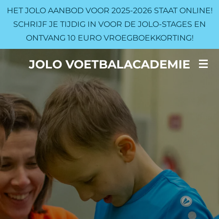
HET JOLO AANBOD VOOR 2025-2026 STAAT ONLINE!
Ga
SCHRIJF JE TIJDIG IN VOOR DE JOLO-STAGES EN
direct
ONTVANG 10 EURO VROEGBOEKKORTING!
naar
de
JOLO VOETBALACADEMIE
hoofdinhoud