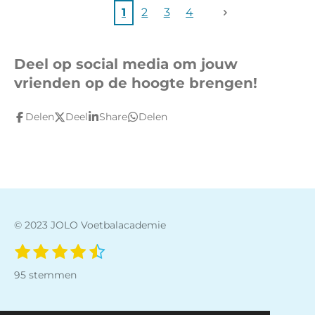
1
2
3
4
Deel op social media om jouw
vrienden op de hoogte brengen!
Delen
Deel
Share
Delen
© 2023 JOLO Voetbalacademie
1
2
3
4
5
S
R
t
s
s
s
s
s
a
95 stemmen
e
t
t
t
t
t
t
m
e
e
e
e
e
m
i
e