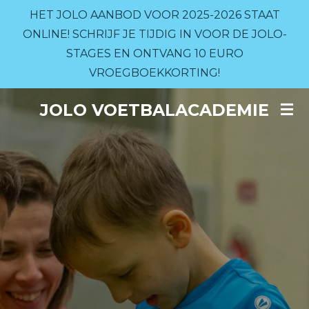
HET JOLO AANBOD VOOR 2025-2026 STAAT
Ga
ONLINE! SCHRIJF JE TIJDIG IN VOOR DE JOLO-
direct
STAGES EN ONTVANG 10 EURO
naar
VROEGBOEKKORTING!
de
hoofdinhoud
JOLO VOETBALACADEMIE