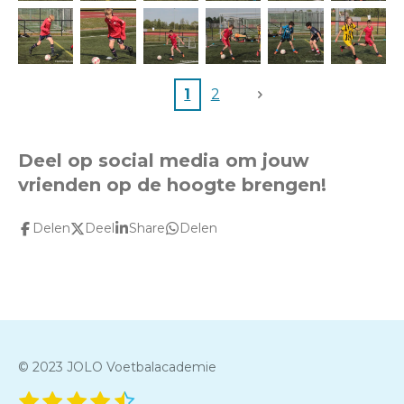
1
2
Deel op social media om jouw
vrienden op de hoogte brengen!
Delen
Deel
Share
Delen
© 2023 JOLO Voetbalacademie
1
2
3
4
5
S
R