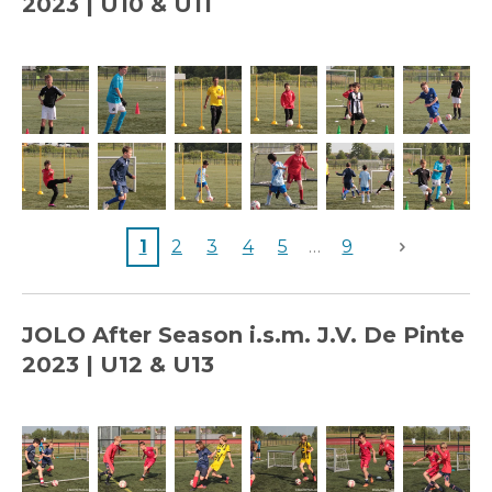
2023 |
U10 & U11
1
2
3
4
5
9
JOLO After Season i.s.m. J.V. De Pinte
2023 |
U12 & U13