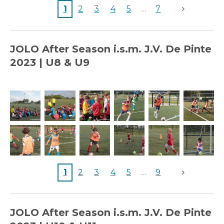
1
2
3
4
5
7
JOLO After Season i.s.m. J.V. De Pinte
2023 |
U8 & U9
1
2
3
4
5
9
JOLO After Season i.s.m. J.V. De Pinte