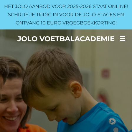
HET JOLO AANBOD VOOR 2025-2026 STAAT ONLINE!
Ga
SCHRIJF JE TIJDIG IN VOOR DE JOLO-STAGES EN
direct
ONTVANG 10 EURO VROEGBOEKKORTING!
naar
de
JOLO VOETBALACADEMIE
hoofdinhoud