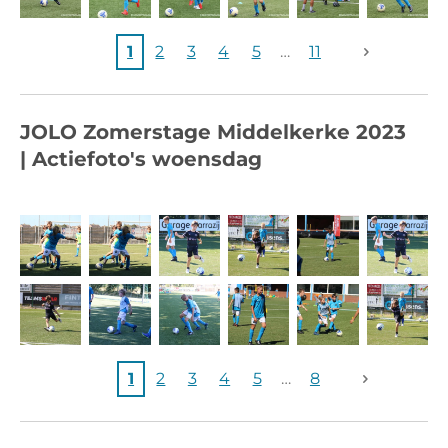
1
2
3
4
5
11
JOLO
Zomerstage Middelkerke
2023
|
Actiefoto's
woensdag
1
2
3
4
5
8